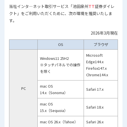
当社インタ―ネット取引サービス「池田泉州
ＴＴ
証券ダイレ
クト」をご利用いただくために、次の環境を推奨いたしま
す。
2026年3月現在
OS
ブラウザ
Microsoft
Windows11 25H2
Edge144.x
※タッチパネルでの操作
Firefox147.x
を除く
Chrome144.x
mac OS
PC
Safari 17.x
14.x（Sonoma）
mac OS
Safari 18.x
15.x（Sequoia）
mac OS 26.x（Tahoe）
Safari 26.x