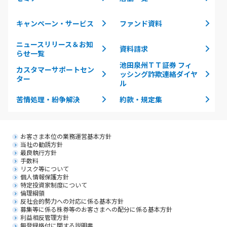
キャンペーン・サービス
ファンド資料
ニュースリリース＆お知
資料請求
らせ一覧
池田泉州ＴＴ証券 フィ
カスタマーサポートセン
ッシング詐欺連絡ダイヤ
ター
ル
苦情処理・紛争解決
約款・規定集
お客さま本位の業務運営基本方針
当社の勧誘方針
最良執行方針
手数料
リスク等について
個人情報保護方針
特定投資家制度について
倫理綱領
反社会的勢力への対応に係る基本方針
募集等に係る株券等のお客さまへの配分に係る基本方針
利益相反管理方針
無登録格付に関する説明書